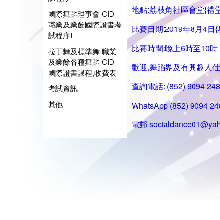
地點:荔枝角社區會堂{禮堂
國際舞蹈理事會 CID
職業及業餘國際證書考
比賽日期:2019年8月4日{
試程序I
比賽時間:晚上6時至10時
拉丁舞及標準舞 職業
及業餘各種舞蹈 CID
歡迎,舞蹈界及有興趣人仕
國際證書課程,收費表
查詢電話: (852) 9094 2
考試資訊
其他
WhatsApp (852) 9094 24
電郵
socialdance01@yah