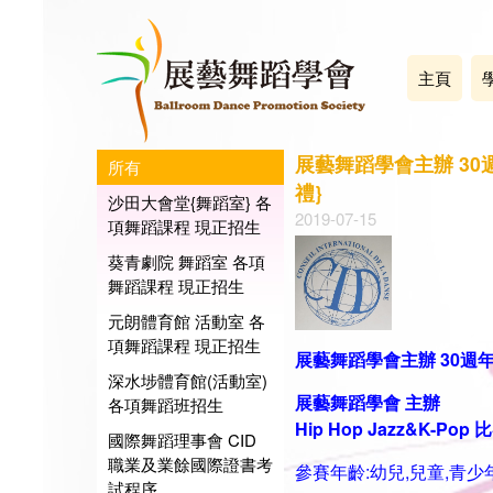
主頁
展藝舞蹈學會主辦 30
所有
禮}
沙田大會堂{舞蹈室} 各
2019-07-15
項舞蹈課程 現正招生
葵青劇院 舞蹈室 各項
舞蹈課程 現正招生
元朗體育館 活動室 各
項舞蹈課程 現正招生
展藝舞蹈學會主辦 30週
深水埗體育館(活動室)
展藝舞蹈學會
主辦
各項舞蹈班招生
Hip Hop Jazz&K-Pop
國際舞蹈理事會 CID
職業及業餘國際證書考
參賽年齡:幼兒,兒童,青少
試程序