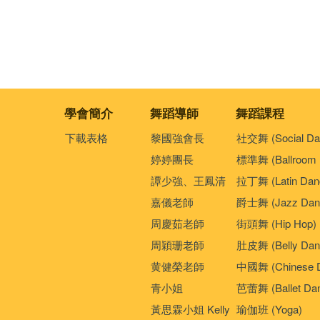
學會簡介
舞蹈導師
舞蹈課程
下載表格
黎國強會長
社交舞 (Social Da
婷婷團長
標準舞 (Ballroom 
譚少強、王鳳清
拉丁舞 (Latin Dan
嘉儀老師
爵士舞 (Jazz Dan
周慶茹老師
街頭舞 (Hip Hop)
周穎珊老師
肚皮舞 (Belly Dan
黄健榮老師
中國舞 (Chinese 
青小姐
芭蕾舞 (Ballet Da
黃思霖小姐 Kelly
瑜伽班 (Yoga)