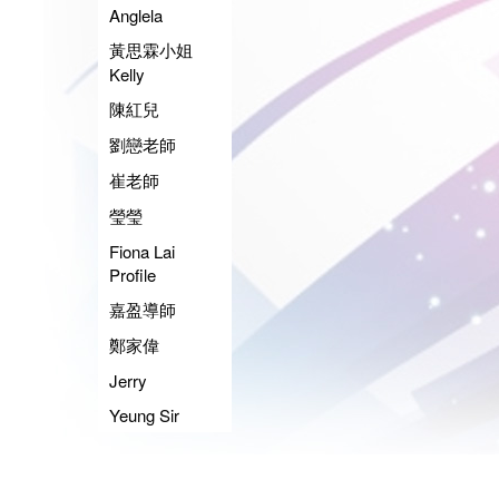
Anglela
黃思霖小姐
Kelly
陳紅兒
劉戀老師
崔老師
瑩瑩
Fiona Lai
Profile
嘉盈導師
鄭家偉
Jerry
Yeung Sir