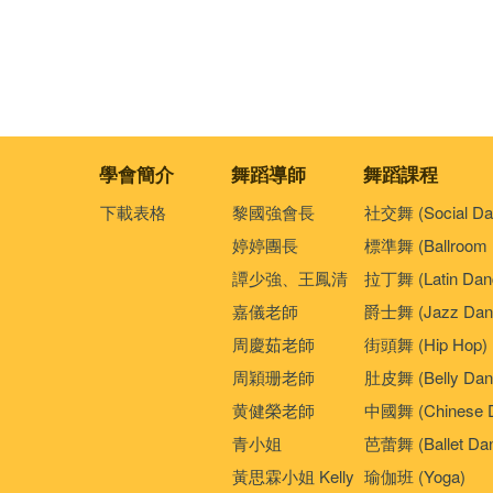
學會簡介
舞蹈導師
舞蹈課程
下載表格
黎國強會長
社交舞 (Social Da
婷婷團長
標準舞 (Ballroom 
譚少強、王鳳清
拉丁舞 (Latin Dan
嘉儀老師
爵士舞 (Jazz Dan
周慶茹老師
街頭舞 (Hip Hop)
周穎珊老師
肚皮舞 (Belly Dan
黄健榮老師
中國舞 (Chinese 
青小姐
芭蕾舞 (Ballet Da
黃思霖小姐 Kelly
瑜伽班 (Yoga)