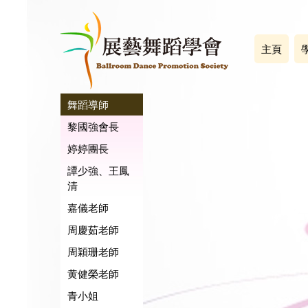
主頁
舞蹈導師
黎國強會長
婷婷團長
譚少強、王鳳
清
嘉儀老師
周慶茹老師
周穎珊老師
黄健榮老師
青小姐