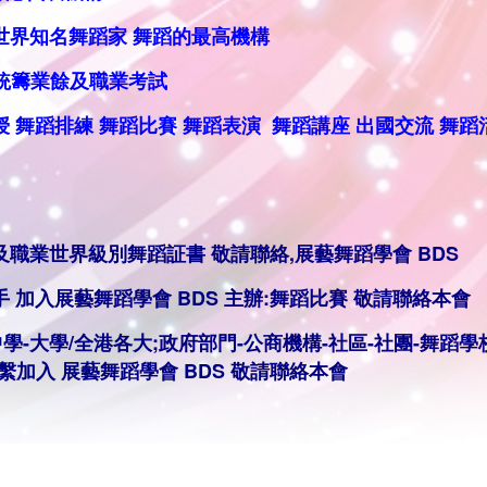
世界知名舞蹈家 舞蹈的最高機構
及職業考試
授
舞蹈排練
舞蹈比賽 舞蹈表演
舞蹈講座 出國交流 舞蹈
及職業世界級別舞蹈証書 敬請聯絡,
展藝舞蹈學會 BDS
手
加入展藝舞蹈學會 BDS 主辦:舞蹈
比賽
敬
請聯絡本會
中學-大學/全港各大;政府部門-公商機構-社區-社團-舞蹈學
聯繫加入
展藝舞蹈學會 BDS
敬
請聯絡本會