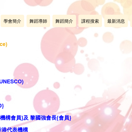
學會簡介
舞蹈導師
舞蹈簡介
課程搜索
最新消息
ce)
NESCO)
}
{機構
會員}
及
黎國強會長{會員}
代表
機構