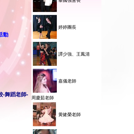
婷婷團長
活動
譚少強、王鳳清
嘉儀老師
校-舞蹈老師-
周慶茹老師
黄健榮老師