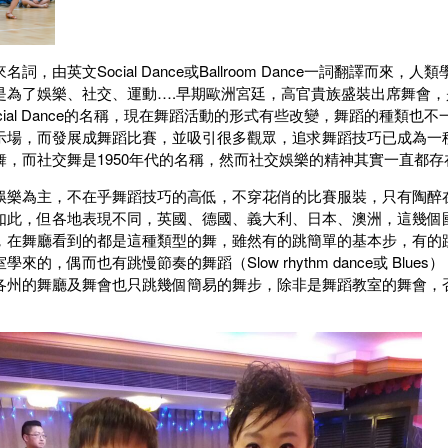
，由英文Social Dance或Ballroom Dance一詞翻譯而來，
是為了娛樂、社交、運動….早期歐洲宮廷，高官貴族盛裝出席舞會，
cial Dance的名稱，現在舞蹈活動的形式有些改變，舞蹈的種類也
示場，而發展成舞蹈比賽，並吸引很多觀眾，追求舞蹈技巧已成為一
，而社交舞是1950年代的名稱，然而社交娛樂的精神其實一直都存
娛樂為主，不在乎舞蹈技巧的高低，不穿花俏的比賽服裝，只有陶醉
如此，但各地表現不同，英國、德國、義大利、日本、澳洲，這幾個
，在舞廳看到的都是這種類型的舞，雖然有的跳簡單的基本步，有的
的，偶而也有跳慢節奏的舞蹈（Slow rhythm dance或 Blue
各州的舞廳及舞會也只跳幾個簡易的舞步，除非是舞蹈教室的舞會，