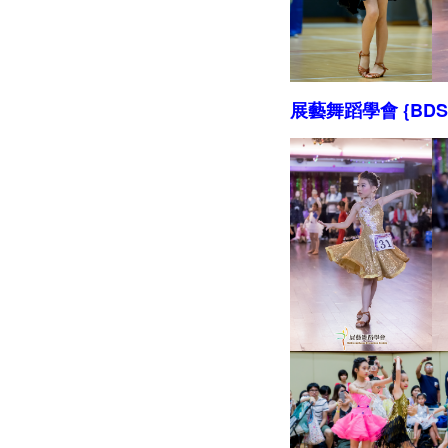
展藝舞蹈學會 {BDS