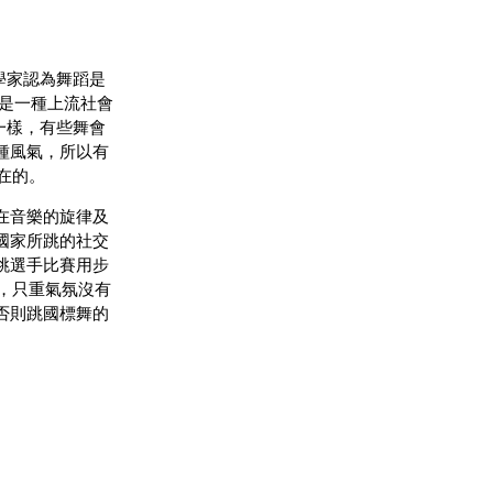
人類學家認為舞蹈是
是一種上流社會
不一樣，有些舞會
種風氣，所以有
在的。
在音樂的旋律及
國家所跳的社交
跳選手比賽用步
s），只重氣氛沒有
否則跳國標舞的