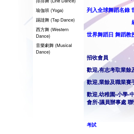
排排舞 (Line Dance)
列入全球舞蹈名錄
瑜伽班 (Yoga)
踢躂舞 (Tap Dance)
統籌業餘
西方舞 (Western
世界舞蹈日
舞蹈
教
Dance)
音樂劇舞 (Musical
Dance)
招收會員
歡迎,有志考取業餘
歡迎,業餘及職業賽
歡迎,幼稚園-小學-
會所-議員辦事處 
考試