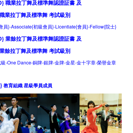
D} 職業拉丁舞及標準舞
認證証書
及
職業拉丁舞及標準舞
考試級別
會員}-Associate{初級會員}-Licentiate{會員}
-Fellow{院
士
}
} 業
餘
拉丁舞及標準舞認證証書
及
業
餘
拉丁舞及標準舞
考試級別
級-One Dance-銅牌-銀牌-金牌-金星-金十字
章
-榮譽金章
}
教育組織 星級
學員
成員