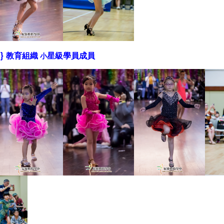
}
教育組織
星級
學員
成員
小