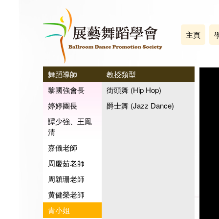
主頁
舞蹈導師
教授類型
黎國強會長
街頭舞 (Hip Hop)
婷婷團長
爵士舞 (Jazz Dance)
譚少強、王鳳
清
嘉儀老師
周慶茹老師
周穎珊老師
黄健榮老師
青小姐