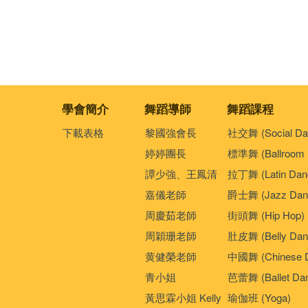
學會簡介
舞蹈導師
舞蹈課程
下載表格
黎國強會長
社交舞 (Social Da
婷婷團長
標準舞 (Ballroom 
譚少強、王鳳清
拉丁舞 (Latin Dan
嘉儀老師
爵士舞 (Jazz Dan
周慶茹老師
街頭舞 (Hip Hop)
周穎珊老師
肚皮舞 (Belly Dan
黄健榮老師
中國舞 (Chinese 
青小姐
芭蕾舞 (Ballet Da
黃思霖小姐 Kelly
瑜伽班 (Yoga)