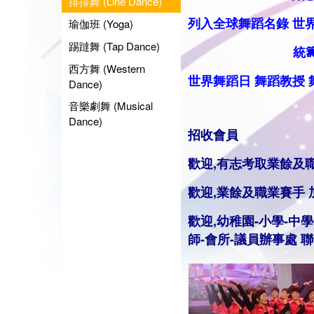
排排舞 (Line Dance)
列入全球舞蹈名錄
世
瑜伽班 (Yoga)
踢躂舞 (Tap Dance)
統籌業餘
西方舞 (Western
世界舞蹈日
舞蹈
教授
Dance)
音樂劇舞 (Musical
Dance)
招收會員
歡迎,有志考取業餘及
歡迎,業餘及職業賽手
歡迎,幼稚園-小學-中學
師
-會所-議員辦事處 