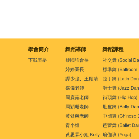
學會簡介
舞蹈導師
舞蹈課程
下載表格
黎國強會長
社交舞 (Social Da
婷婷團長
標準舞 (Ballroom 
譚少強、王鳳清
拉丁舞 (Latin Dan
嘉儀老師
爵士舞 (Jazz Dan
周慶茹老師
街頭舞 (Hip Hop)
周穎珊老師
肚皮舞 (Belly Dan
黄健榮老師
中國舞 (Chinese 
青小姐
芭蕾舞 (Ballet Da
黃思霖小姐 Kelly
瑜伽班 (Yoga)