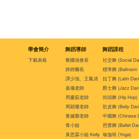
學會簡介
舞蹈導師
舞蹈課程
下載表格
黎國強會長
社交舞 (Social Da
婷婷團長
標準舞 (Ballroom 
譚少強、王鳳清
拉丁舞 (Latin Dan
嘉儀老師
爵士舞 (Jazz Dan
周慶茹老師
街頭舞 (Hip Hop)
周穎珊老師
肚皮舞 (Belly Dan
黄健榮老師
中國舞 (Chinese 
青小姐
芭蕾舞 (Ballet Da
黃思霖小姐 Kelly
瑜伽班 (Yoga)