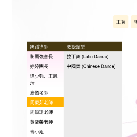
主頁
舞蹈導師
教授類型
黎國強會長
拉丁舞 (Latin Dance)
婷婷團長
中國舞 (Chinese Dance)
譚少強、王鳳
清
嘉儀老師
周慶茹老師
周穎珊老師
黄健榮老師
青小姐