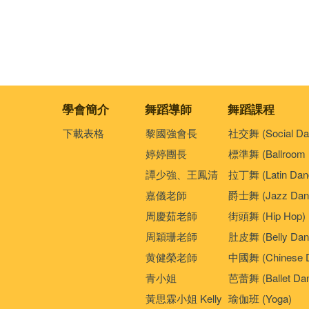
學會簡介
舞蹈導師
舞蹈課程
下載表格
黎國強會長
社交舞 (Social Da
婷婷團長
標準舞 (Ballroom 
譚少強、王鳳清
拉丁舞 (Latin Dan
嘉儀老師
爵士舞 (Jazz Dan
周慶茹老師
街頭舞 (Hip Hop)
周穎珊老師
肚皮舞 (Belly Dan
黄健榮老師
中國舞 (Chinese 
青小姐
芭蕾舞 (Ballet Da
黃思霖小姐 Kelly
瑜伽班 (Yoga)