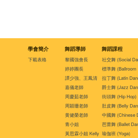
學會簡介
舞蹈導師
舞蹈課程
下載表格
黎國強會長
社交舞 (Social Da
婷婷團長
標準舞 (Ballroom 
譚少強、王鳳清
拉丁舞 (Latin Dan
嘉儀老師
爵士舞 (Jazz Dan
周慶茹老師
街頭舞 (Hip Hop)
周穎珊老師
肚皮舞 (Belly Dan
黄健榮老師
中國舞 (Chinese 
青小姐
芭蕾舞 (Ballet Da
黃思霖小姐 Kelly
瑜伽班 (Yoga)