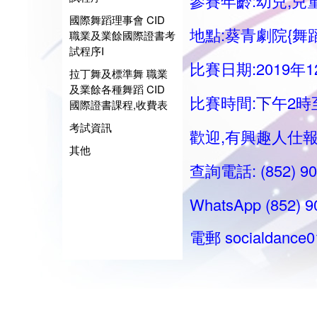
參賽年齡:幼兒,兒
國際舞蹈理事會 CID
地點:葵青劇院{舞
職業及業餘國際證書考
試程序I
比賽日期:2019年1
拉丁舞及標準舞 職業
及業餘各種舞蹈 CID
比賽時間:
下
午2時
國際證書課程,收費表
考試資訊
歡迎,有興趣人仕
其他
查詢電話: (852) 9
WhatsApp (852) 9
電郵
socialdance