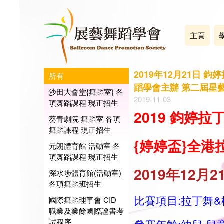
主頁
2019年12月21日
所有
蹈學會主辦 第二屆星藝盃 
沙田大會堂{舞蹈室} 各
2019-11-03
項舞蹈課程 現正招生
2019 鈞婷拉
葵青劇院 舞蹈室 各項
舞蹈課程 現正招生
{
婷婷
盃}
全港
元朗體育館 活動室 各
項舞蹈課程 現正招生
2019年12月2
深水埗體育館(活動室)
各項舞蹈班招生
比賽項目:拉丁舞&標準
國際舞蹈理事會 CID
職業及業餘國際證書考
試程序