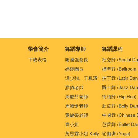
學會簡介
舞蹈導師
舞蹈課程
下載表格
黎國強會長
社交舞 (Social Da
婷婷團長
標準舞 (Ballroom 
譚少強、王鳳清
拉丁舞 (Latin Dan
嘉儀老師
爵士舞 (Jazz Dan
周慶茹老師
街頭舞 (Hip Hop)
周穎珊老師
肚皮舞 (Belly Dan
黄健榮老師
中國舞 (Chinese 
青小姐
芭蕾舞 (Ballet Da
黃思霖小姐 Kelly
瑜伽班 (Yoga)