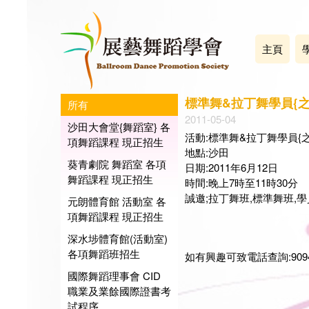
主頁
標準舞&拉丁舞學員{之興
所有
2011-05-04
沙田大會堂{舞蹈室} 各
活動:標準舞&拉丁舞學員{之
項舞蹈課程 現正招生
地點:沙田
葵青劇院 舞蹈室 各項
日期:2011年6月12日
舞蹈課程 現正招生
時間:晚上7時至11時30分
誠邀;拉丁舞班,標準舞班,
元朗體育館 活動室 各
項舞蹈課程 現正招生
深水埗體育館(活動室)
各項舞蹈班招生
如有興趣可致電話查詢:9094-24
國際舞蹈理事會 CID
展藝
職業及業餘國際證書考
會長:
試程序