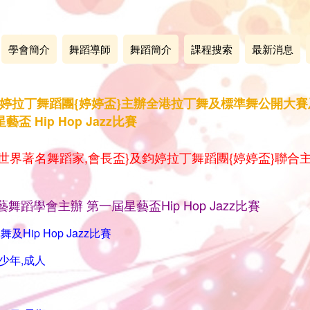
學會簡介
舞蹈導師
舞蹈簡介
課程搜索
最新消息
6日 鈞婷拉丁舞蹈團{婷婷盃}主辦全港拉丁舞及標準舞公開
 Hip Hop Jazz比賽
會{世界著名舞蹈家,會長盃}及鈞婷拉丁舞蹈團{婷婷盃}聯
展藝舞蹈學會主辦 第一屆星藝盃Hip Hop Jazz比賽
Hip Hop Jazz比賽
少年,成人