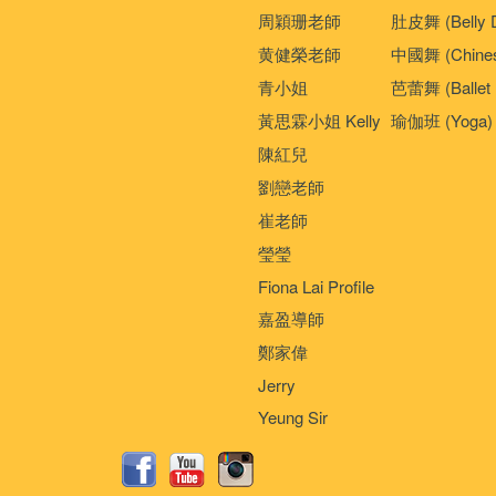
周穎珊老師
肚皮舞 (Belly 
黄健榮老師
中國舞 (Chines
青小姐
芭蕾舞 (Ballet 
黃思霖小姐 Kelly
瑜伽班 (Yoga)
陳紅兒
劉戀老師
崔老師
瑩瑩
Fiona Lai Profile
嘉盈導師
鄭家偉
Jerry
Yeung Sir