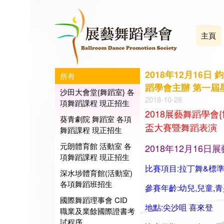
主頁
2018年12月1
所有
蹈學會主辦 第一屆星藝盃
沙田大會堂{舞蹈室} 各
2018-10-28
項舞蹈課程 現正招生
2018展藝舞蹈學
葵青劇院 舞蹈室 各項
盃大賽暨舞蹈表演
舞蹈課程 現正招生
元朗體育館 活動室 各
2018年12月16日
項舞蹈課程 現正招生
比賽項目:拉丁舞&標準舞及
深水埗體育館(活動室)
各項舞蹈班招生
參賽年齡:幼兒,兒童,青
國際舞蹈理事會 CID
地點:
尖沙咀 喜來登
職業及業餘國際證書考
試程序