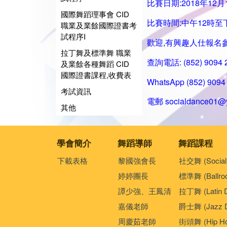
比賽日期:2018年12月
國際舞蹈理事會 CID
比賽時間:中午12時至
職業及業餘國際證書考
試程序I
歡迎,有興趣人仕報名
拉丁舞及標準舞 職業
查詢電話: (852) 9094
及業餘各種舞蹈 CID
國際證書課程,收費表
WhatsApp (852) 9094 
考試資訊
電郵
socialdance01@
其他
學會簡介
舞蹈導師
舞蹈課程
下載表格
黎國強會長
社交舞 (Social
婷婷團長
標準舞 (Ballro
譚少強、王鳳清
拉丁舞 (Latin 
嘉儀老師
爵士舞 (Jazz D
周慶茹老師
街頭舞 (Hip Ho