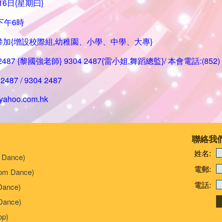
16日{星期曰}
下午6時
參加{增設校際組,幼稚園、小學、中學、大專}
 2487 {黎國強老師} 9304 2487{雷小姐,舞蹈總監}/ 本會電話:(852) 2
2487 / 9304 2487
yahoo.com.hk
聯絡我
姓名:
 Dance)
電郵:
om Dance)
電話:
Dance)
ance)
p)