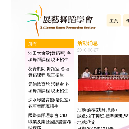
主頁
活動消息
所有
2010-08-27
沙田大會堂{舞蹈室} 各
項舞蹈課程 現正招生
葵青劇院 舞蹈室 各項
舞蹈課程 現正招生
元朗體育館 活動室 各
項舞蹈課程 現正招生
深水埗體育館(活動室)
各項舞蹈班招生
活動:酒樓(跳舞,食飯)
國際舞蹈理事會 CID
誠邀;拉丁舞班,標準舞班,
職業及業餘國際證書考
地點:代定
試程序
日期:2010年10月份