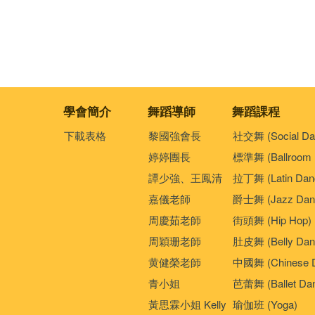
學會簡介
舞蹈導師
舞蹈課程
下載表格
黎國強會長
社交舞 (Social Da
婷婷團長
標準舞 (Ballroom 
譚少強、王鳳清
拉丁舞 (Latin Dan
嘉儀老師
爵士舞 (Jazz Dan
周慶茹老師
街頭舞 (Hip Hop)
周穎珊老師
肚皮舞 (Belly Dan
黄健榮老師
中國舞 (Chinese 
青小姐
芭蕾舞 (Ballet Da
黃思霖小姐 Kelly
瑜伽班 (Yoga)