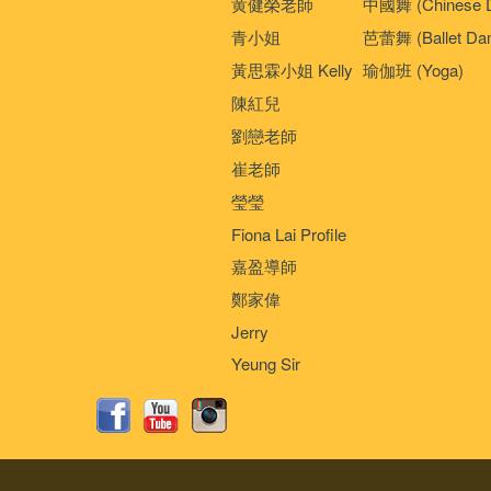
黄健榮老師
中國舞 (Chinese 
青小姐
芭蕾舞 (Ballet Da
黃思霖小姐 Kelly
瑜伽班 (Yoga)
陳紅兒
劉戀老師
崔老師
瑩瑩
Fiona Lai Profile
嘉盈導師
鄭家偉
Jerry
Yeung Sir