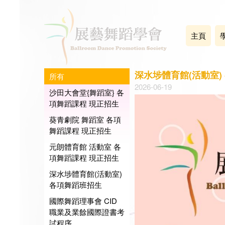
主頁
深水埗體育館(活動室)
所有
2026-06-19
沙田大會堂{舞蹈室} 各
項舞蹈課程 現正招生
葵青劇院 舞蹈室 各項
舞蹈課程 現正招生
元朗體育館 活動室 各
項舞蹈課程 現正招生
深水埗體育館(活動室)
各項舞蹈班招生
國際舞蹈理事會 CID
職業及業餘國際證書考
試程序