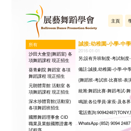
主頁
誠接:幼稚園-小學-中
所有
2016-01-01
沙田大會堂{舞蹈室} 各
另;設有升班制度-考試制度
項舞蹈課程 現正招生
備註:誠接,幼稚園-小學-中
葵青劇院 舞蹈室 各項
舞蹈課程 現正招生
{舞蹈班-考試班-比賽班-表演班-
元朗體育館 活動室 各
統籌:舞蹈比賽-舞蹈考試-舞蹈表演
項舞蹈課程 現正招生
深水埗體育館(活動室)
鳴謝;各位學員-家長-及各界-
各項舞蹈班招生
電話查詢:90942487{TONY,
國際舞蹈理事會 CID
WhatsApp (852) 9094 2487 
職業及業餘國際證書考
試程序