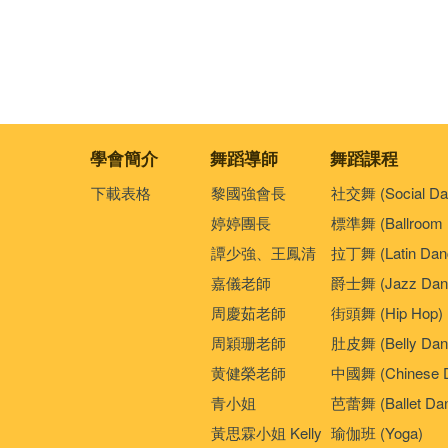
學會簡介
舞蹈導師
舞蹈課程
下載表格
黎國強會長
社交舞 (Social Da
婷婷團長
標準舞 (Ballroom 
譚少強、王鳳清
拉丁舞 (Latin Dan
嘉儀老師
爵士舞 (Jazz Dan
周慶茹老師
街頭舞 (Hip Hop)
周穎珊老師
肚皮舞 (Belly Dan
黄健榮老師
中國舞 (Chinese 
青小姐
芭蕾舞 (Ballet Da
黃思霖小姐 Kelly
瑜伽班 (Yoga)