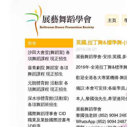
主頁
英國,拉丁舞&標準舞-{
所有
2016-06-01
沙田大會堂{舞蹈室} 各
展藝舞蹈學會-安排;英國,
項舞蹈課程 現正招生
2016年-全港拉丁舞&標準
葵青劇院 舞蹈室 各項
舞蹈課程 現正招生
歡迎全港各大專業機構-舞蹈
元朗體育館 活動室 各
備註:本會可安排;各級學員
項舞蹈課程 現正招生
深水埗體育館(活動室)
本人,黎國強先生,希望連同
各項舞蹈班招生
展藝舞蹈學會
國際舞蹈理事會 CID
黎國強老師 (852) 9094 248
職業及業餘國際證書考
WhatsApp (852) 9094 2487 
試程序