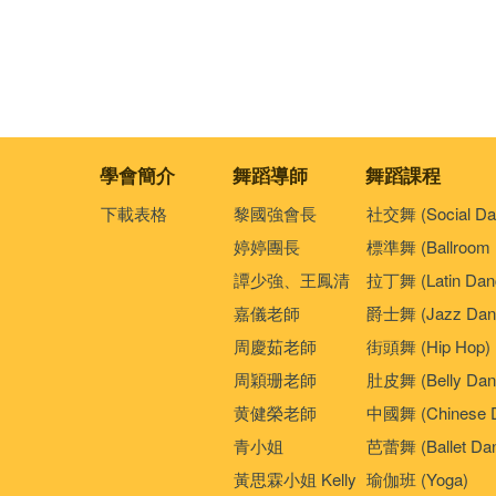
學會簡介
舞蹈導師
舞蹈課程
下載表格
黎國強會長
社交舞 (Social Da
婷婷團長
標準舞 (Ballroom 
譚少強、王鳳清
拉丁舞 (Latin Dan
嘉儀老師
爵士舞 (Jazz Dan
周慶茹老師
街頭舞 (Hip Hop)
周穎珊老師
肚皮舞 (Belly Dan
黄健榮老師
中國舞 (Chinese 
青小姐
芭蕾舞 (Ballet Da
黃思霖小姐 Kelly
瑜伽班 (Yoga)