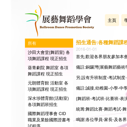
主頁
招生通告:各種舞蹈課
所有
2016-01-01
沙田大會堂{舞蹈室} 各
首先;歡迎各界朋友參加本會
項舞蹈課程 現正招生
備註:銅鑼灣{展藝舞蹈藝術學
葵青劇院 舞蹈室 各項
舞蹈課程 現正招生
另;設有升班制度-考試制度
元朗體育館 活動室 各
備註:誠接,幼稚園-小學-中
項舞蹈課程 現正招生
深水埗體育館(活動室)
{舞蹈班-考試班-比賽班-表演班-
各項舞蹈班招生
統籌:舞蹈比賽-舞蹈考試-舞蹈表演
國際舞蹈理事會 CID
鳴謝;各位學員-家長-及各界-
職業及業餘國際證書考
試程序