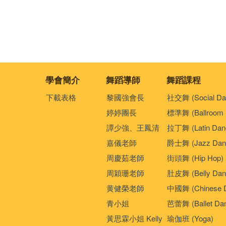
學會簡介
舞蹈導師
舞蹈課程
下載表格
黎國強會長
社交舞 (Social Da
婷婷團長
標準舞 (Ballroom 
譚少強、王鳳清
拉丁舞 (Latin Dan
嘉儀老師
爵士舞 (Jazz Dan
周慶茹老師
街頭舞 (Hip Hop)
周穎珊老師
肚皮舞 (Belly Dan
黄健榮老師
中國舞 (Chinese 
青小姐
芭蕾舞 (Ballet Da
黃思霖小姐 Kelly
瑜伽班 (Yoga)