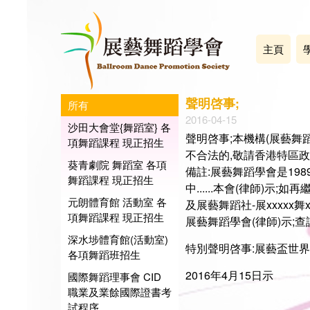
主頁
聲明啓事;
所有
2016-04-15
沙田大會堂{舞蹈室} 各
聲明啓事;本機構(展藝舞
項舞蹈課程 現正招生
不合法的,敬請香港特區
葵青劇院 舞蹈室 各項
備註:展藝舞蹈學會是19
舞蹈課程 現正招生
中......本會(律師)示;
元朗體育館 活動室 各
及展藝舞蹈社-展xxxxx舞
項舞蹈課程 現正招生
展藝舞蹈學會(律師)示;查訊電話
深水埗體育館(活動室)
特別聲明啓事:展藝盃世界藝
各項舞蹈班招生
2016年4月15日示
國際舞蹈理事會 CID
職業及業餘國際證書考
試程序