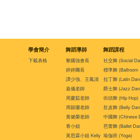
學會簡介
舞蹈導師
舞蹈課程
下載表格
黎國強會長
社交舞 (Social Da
婷婷團長
標準舞 (Ballroom 
譚少強、王鳳清
拉丁舞 (Latin Dan
嘉儀老師
爵士舞 (Jazz Dan
周慶茹老師
街頭舞 (Hip Hop)
周穎珊老師
肚皮舞 (Belly Dan
黄健榮老師
中國舞 (Chinese 
青小姐
芭蕾舞 (Ballet Da
黃思霖小姐 Kelly
瑜伽班 (Yoga)