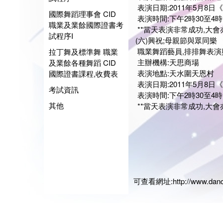
表演日期:2011年5月8日
國際舞蹈理事會 CID
表演時間:下午2時30至4時
職業及業餘國際證書考
**當天表演非常成功,大會亦安
試程序I
(六)興祝;母親節與眾同樂
職業舞蹈藝員,排排舞表演
拉丁舞及標準舞 職業
主辦機構:天思商場
及業餘各種舞蹈 CID
表演地點:天水圍天恩村
國際證書課程,收費表
表演日期:2011年5月8日
考試資訊
表演時間:下午2時30至4時
其他
**當天表演非常成功,大會亦安
展藝
會長:
日期:2
可查看網址:
http://www.dan