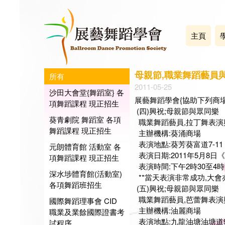
主頁
母親節,職業舞蹈藝員
所有
2011-05-25
沙田大會堂{舞蹈室} 各
展藝舞蹈學會{協助下列商場
項舞蹈課程 現正招生
(四)興祝;母親節與眾同樂
葵青劇院 舞蹈室 各項
職業舞蹈藝員,拉丁舞表演
舞蹈課程 現正招生
主辦機構:葵涌商場
表演地點:葵芳葵富道7-11
元朗體育館 活動室 各
表演日期:2011年5月8日
項舞蹈課程 現正招生
表演時間:下午2時30至4時
深水埗體育館(活動室)
**當天表演非常成功,大會亦安
各項舞蹈班招生
(五)興祝;母親節與眾同樂
職業舞蹈藝員,芭蕾舞表演
國際舞蹈理事會 CID
主辦機構:油麗商場
職業及業餘國際證書考
表演地點:九龍油塘油塘道
試程序