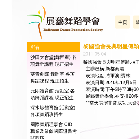
主頁
黎國強會長與明星傅穎
所有
2011-05-04
沙田大會堂{舞蹈室} 各
黎國強會長與明星傅穎,拉
項舞蹈課程 現正招生
主辦機構:新都商場
葵青劇院 舞蹈室 各項
表演地點:將軍澳{寶林}
舞蹈課程 現正招生
表演日期:2010年12月5
表演時間:下午2時至3時3
元朗體育館 活動室 各
展藝舞蹈學會,亦安排20
項舞蹈課程 現正招生
**當天表演非常成功,大會亦安
深水埗體育館(活動室)
各項舞蹈班招生
展藝
國際舞蹈理事會 CID
會長:
職業及業餘國際證書考
日期:20
試程序