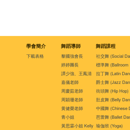
學會簡介
舞蹈導師
舞蹈課程
下載表格
黎國強會長
社交舞 (Social Da
婷婷團長
標準舞 (Ballroom 
譚少強、王鳳清
拉丁舞 (Latin Dan
嘉儀老師
爵士舞 (Jazz Dan
周慶茹老師
街頭舞 (Hip Hop)
周穎珊老師
肚皮舞 (Belly Dan
黄健榮老師
中國舞 (Chinese 
青小姐
芭蕾舞 (Ballet Da
黃思霖小姐 Kelly
瑜伽班 (Yoga)