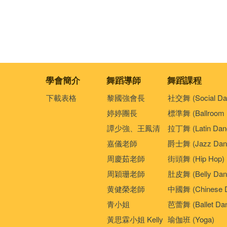
學會簡介
舞蹈導師
舞蹈課程
下載表格
黎國強會長
社交舞 (Social Da
婷婷團長
標準舞 (Ballroom 
譚少強、王鳳清
拉丁舞 (Latin Dan
嘉儀老師
爵士舞 (Jazz Dan
周慶茹老師
街頭舞 (Hip Hop)
周穎珊老師
肚皮舞 (Belly Dan
黄健榮老師
中國舞 (Chinese 
青小姐
芭蕾舞 (Ballet Da
黃思霖小姐 Kelly
瑜伽班 (Yoga)