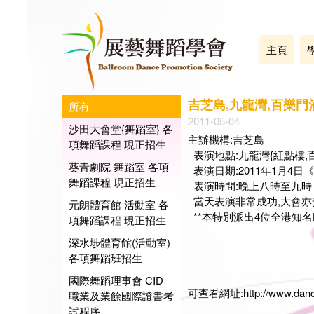
主頁
吉芝島,九龍灣,百樂門酒
所有
2011-05-04
沙田大會堂{舞蹈室} 各
主辦機構:吉芝島
項舞蹈課程 現正招生
表演地點:九龍灣{紅點樓,
葵青劇院 舞蹈室 各項
表演日期:2011年1月4
舞蹈課程 現正招生
表演時間:晚上八時至九時
當天表演非常成功,大會亦安排
元朗體育館 活動室 各
**本特別派出4位全港知名H
項舞蹈課程 現正招生
深水埗體育館(活動室)
展藝
各項舞蹈班招生
會長:
日期:2
國際舞蹈理事會 CID
可查看網址:
http://www.dan
職業及業餘國際證書考
試程序