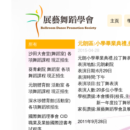
主頁
元朗區:小學畢業典禮
所有
2015-04-28
沙田大會堂{舞蹈室} 各
元朗小學畢業典禮,拉丁舞
項舞蹈課程 現正招生
表演地點:元朗劇院
葵青劇院 舞蹈室 各項
表演日期:6月29日
舞蹈課程 現正招生
表演時間:下午
表演項目:拉丁舞表演
元朗體育館 活動室 各
表演人數:20多位小學生
項舞蹈課程 現正招生
學校讚揚:本會獲得{校長,
深水埗體育館(活動室)
新一年度拉丁舞班,報名人
各項舞蹈班招生
家長讚揚:展藝舞蹈學會及黎
國際舞蹈理事會 CID
2011年9月28日
職業及業餘國際證書考
試程序