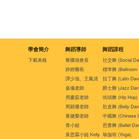
學會簡介
舞蹈導師
舞蹈課程
下載表格
黎國強會長
社交舞 (Social Da
婷婷團長
標準舞 (Ballroom 
譚少強、王鳳清
拉丁舞 (Latin Dan
嘉儀老師
爵士舞 (Jazz Dan
周慶茹老師
街頭舞 (Hip Hop)
周穎珊老師
肚皮舞 (Belly Dan
黄健榮老師
中國舞 (Chinese 
青小姐
芭蕾舞 (Ballet Da
黃思霖小姐 Kelly
瑜伽班 (Yoga)