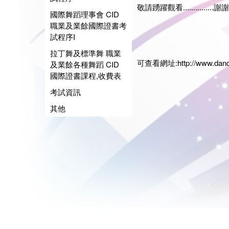
敬請踴躍觀看.............
國際舞蹈理事會 CID
職業及業餘國際證書考
展藝
試程序I
會長:
日期:20
拉丁舞及標準舞 職業
可查看網址:
http://www.dan
及業餘各種舞蹈 CID
國際證書課程,收費表
考試資訊
其他