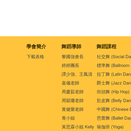
學會簡介
舞蹈導師
舞蹈課程
下載表格
黎國強會長
社交舞 (Social Da
婷婷團長
標準舞 (Ballroom 
譚少強、王鳳清
拉丁舞 (Latin Dan
嘉儀老師
爵士舞 (Jazz Dan
周慶茹老師
街頭舞 (Hip Hop)
周穎珊老師
肚皮舞 (Belly Dan
黄健榮老師
中國舞 (Chinese 
青小姐
芭蕾舞 (Ballet Da
黃思霖小姐 Kelly
瑜伽班 (Yoga)