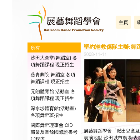
主頁
聖約瀚救傷隊主辦:舞
所有
2008-11-11
沙田大會堂{舞蹈室} 各
項舞蹈課程 現正招生
葵青劇院 舞蹈室 各項
舞蹈課程 現正招生
元朗體育館 活動室 各
項舞蹈課程 現正招生
深水埗體育館(活動室)
各項舞蹈班招生
國際舞蹈理事會 CID
展藝舞蹈學會『派出兒童及
職業及業餘國際證書考
表演地點:沙田城市廣場/表演
試程序