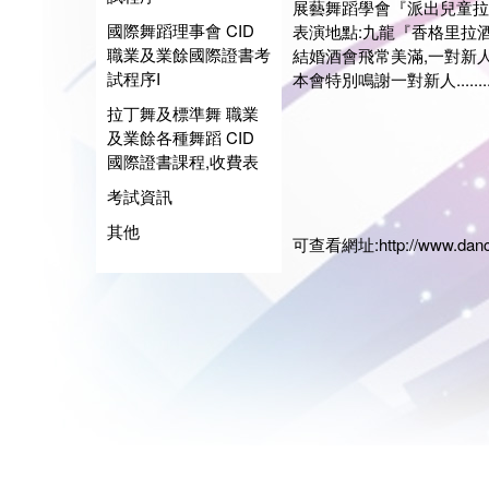
展藝舞蹈學會『派出兒童拉
國際舞蹈理事會 CID
表演地點:九龍『香格里拉酒店
職業及業餘國際證書考
結婚酒會飛常美滿,一對新人男
試程序I
本會特別鳴謝一對新人...........
拉丁舞及標準舞 職業
及業餘各種舞蹈 CID
國際證書課程,收費表
展藝
考試資訊
會長:
日期:2
其他
可查看網址:
http://www.dan