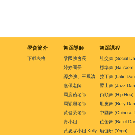
學會簡介
舞蹈導師
舞蹈課程
下載表格
黎國強會長
社交舞 (Social Da
婷婷團長
標準舞 (Ballroom 
譚少強、王鳳清
拉丁舞 (Latin Dan
嘉儀老師
爵士舞 (Jazz Dan
周慶茹老師
街頭舞 (Hip Hop)
周穎珊老師
肚皮舞 (Belly Dan
黄健榮老師
中國舞 (Chinese 
青小姐
芭蕾舞 (Ballet Da
黃思霖小姐 Kelly
瑜伽班 (Yoga)