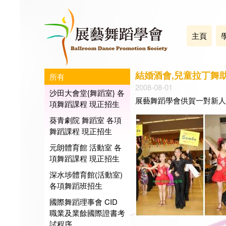
主頁
結婚酒會,兒童拉丁舞
所有
2008-08-01
沙田大會堂{舞蹈室} 各
展藝舞蹈學會供賀一對新人
項舞蹈課程 現正招生
葵青劇院 舞蹈室 各項
舞蹈課程 現正招生
元朗體育館 活動室 各
項舞蹈課程 現正招生
深水埗體育館(活動室)
各項舞蹈班招生
國際舞蹈理事會 CID
職業及業餘國際證書考
試程序