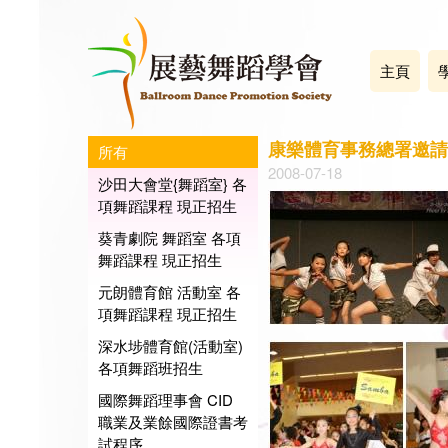
主頁
康樂體育事務總署邀請
所有
2008-07-18
沙田大會堂{舞蹈室} 各
項舞蹈課程 現正招生
葵青劇院 舞蹈室 各項
舞蹈課程 現正招生
元朗體育館 活動室 各
項舞蹈課程 現正招生
深水埗體育館(活動室)
各項舞蹈班招生
國際舞蹈理事會 CID
職業及業餘國際證書考
試程序