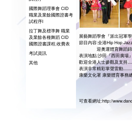
國際舞蹈理事會 CID
職業及業餘國際證書考
試程序I
拉丁舞及標準舞 職業
展藝舞蹈學會『派出冠軍學
及業餘各種舞蹈 CID
節目內容:全港Hip Hop 
國際證書課程,收費表
迎奧運體育舞蹈錦標賽
考試資訊
表演地點:沙田『西田廣場』表
歡迎全港人士參觀及支持........
其他
表演非常精彩掌聲雷動.......
康樂文化署 康樂體育事務
展藝
會長:
日期:20
可查看網址:
http://www.dan