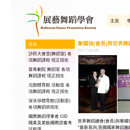
主頁
黎國強(會長)與世界舞
所有
2011-04-20
沙田大會堂{舞蹈室} 各
項舞蹈課程 現正招生
葵青劇院 舞蹈室 各項
舞蹈課程 現正招生
元朗體育館 活動室 各
項舞蹈課程 現正招生
深水埗體育館(活動室)
各項舞蹈班招生
國際舞蹈理事會 CID
世界舞蹈總會(會長)與黎國
職業及業餘國際證書考
*最新喜詢;英國國家舞蹈教師協
試程序