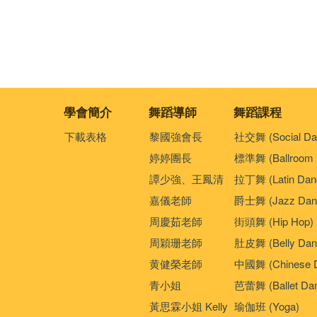
學會簡介
舞蹈導師
舞蹈課程
下載表格
黎國強會長
社交舞 (Social Da
婷婷團長
標準舞 (Ballroom 
譚少強、王鳳清
拉丁舞 (Latin Dan
嘉儀老師
爵士舞 (Jazz Dan
周慶茹老師
街頭舞 (Hip Hop)
周穎珊老師
肚皮舞 (Belly Dan
黄健榮老師
中國舞 (Chinese 
青小姐
芭蕾舞 (Ballet Da
黃思霖小姐 Kelly
瑜伽班 (Yoga)