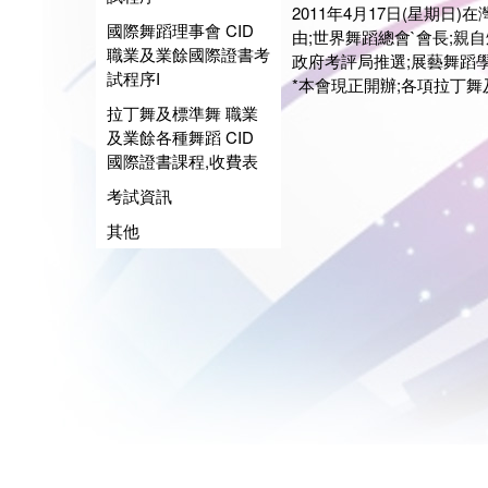
2011年4月17日(星期日
國際舞蹈理事會 CID
由;世界舞蹈總會`會長;親
職業及業餘國際證書考
政府考評局推選;展藝舞蹈學
試程序I
*本會現正開辦;各項拉丁舞
拉丁舞及標準舞 職業
及業餘各種舞蹈 CID
國際證書課程,收費表
考試資訊
其他