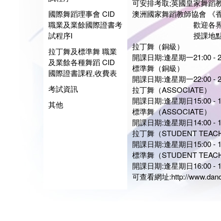
可安排考取;英國皇家舞蹈
國際舞蹈理事會 CID
澳洲國家舞蹈教師協會 《
職業及業餘國際證書考
歡迎各界人仕參加拉
試程序I
授課地點:銅
拉丁舞（銅級）
拉丁舞及標準舞 職業
開課日期:逢星期一21:00 - 22:
及業餘各種舞蹈 CID
標準舞（銅級）
國際證書課程,收費表
開課日期:逢星期一22:00 - 23:
考試資訊
拉丁舞（ASSOCIATE）
開課日期:逢星期日15:00 - 16:
其他
標準舞（ASSOCIATE）
開課日期:逢星期日14:00 - 15:
拉丁舞（STUDENT TEAC
開課日期:逢星期日15:00 - 16:
標準舞（STUDENT TEAC
開課日期:逢星期日16:00 - 17:
可查看網址:
http://www.dan