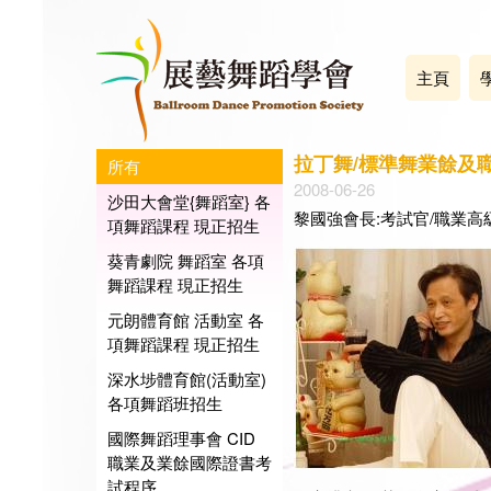
主頁
拉丁舞/標準舞業餘及
所有
2008-06-26
沙田大會堂{舞蹈室} 各
黎國強會長:考試官/職業高
項舞蹈課程 現正招生
葵青劇院 舞蹈室 各項
舞蹈課程 現正招生
元朗體育館 活動室 各
項舞蹈課程 現正招生
深水埗體育館(活動室)
各項舞蹈班招生
國際舞蹈理事會 CID
職業及業餘國際證書考
試程序