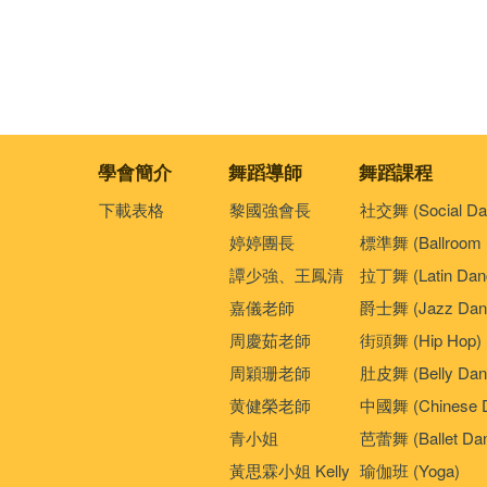
學會簡介
舞蹈導師
舞蹈課程
下載表格
黎國強會長
社交舞 (Social Da
婷婷團長
標準舞 (Ballroom 
譚少強、王鳳清
拉丁舞 (Latin Dan
嘉儀老師
爵士舞 (Jazz Dan
周慶茹老師
街頭舞 (Hip Hop)
周穎珊老師
肚皮舞 (Belly Dan
黄健榮老師
中國舞 (Chinese 
青小姐
芭蕾舞 (Ballet Da
黃思霖小姐 Kelly
瑜伽班 (Yoga)