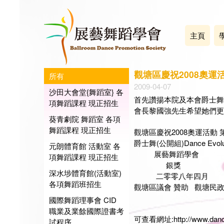
主頁
觀塘區慶祝2008奧運
所有
2009-04-07
沙田大會堂{舞蹈室} 各
首先讚揚本院及本會爵士舞
項舞蹈課程 現正招生
會長黎國強先生希望她們更
葵青劇院 舞蹈室 各項
舞蹈課程 現正招生
觀塘區慶祝2008奧運活動
爵士舞(公開組)Dance Evolut
元朗體育館 活動室 各
展藝舞蹈學會
項舞蹈課程 現正招生
銀獎
深水埗體育館(活動室)
二零零八年四月
各項舞蹈班招生
觀塘區議會 贊助 觀塘民
國際舞蹈理事會 CID
職業及業餘國際證書考
可查看網址:
http://www.dan
試程序