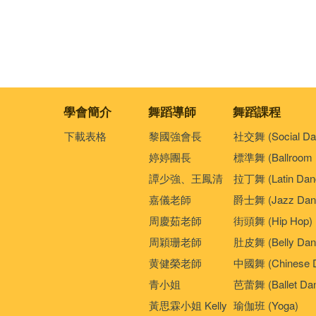
學會簡介
舞蹈導師
舞蹈課程
下載表格
黎國強會長
社交舞 (Social Da
婷婷團長
標準舞 (Ballroom 
譚少強、王鳳清
拉丁舞 (Latin Dan
嘉儀老師
爵士舞 (Jazz Dan
周慶茹老師
街頭舞 (Hip Hop)
周穎珊老師
肚皮舞 (Belly Dan
黄健榮老師
中國舞 (Chinese 
青小姐
芭蕾舞 (Ballet Da
黃思霖小姐 Kelly
瑜伽班 (Yoga)