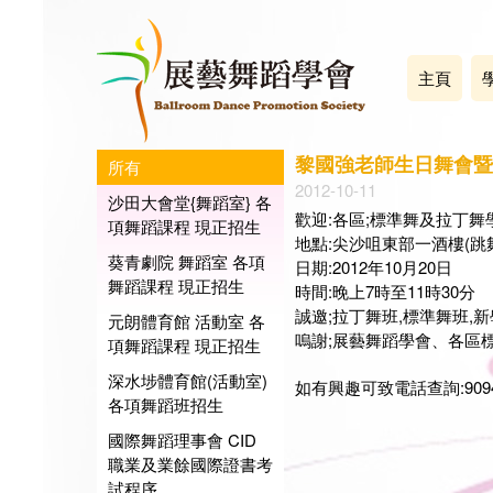
主頁
黎國強老師生日舞會暨
所有
2012-10-11
沙田大會堂{舞蹈室} 各
歡迎:各區;標準舞及拉丁舞
項舞蹈課程 現正招生
地點:尖沙咀東部一酒樓(跳舞
葵青劇院 舞蹈室 各項
日期:2012年10月20日
舞蹈課程 現正招生
時間:晚上7時至11時30分
誠邀;拉丁舞班,標準舞班,
元朗體育館 活動室 各
嗚謝;展藝舞蹈學會、各區
項舞蹈課程 現正招生
深水埗體育館(活動室)
如有興趣可致電話查詢:9094-24
各項舞蹈班招生
國際舞蹈理事會 CID
展藝
職業及業餘國際證書考
會長:
試程序