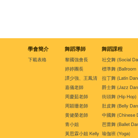
學會簡介
舞蹈導師
舞蹈課程
下載表格
黎國強會長
社交舞 (Social Da
婷婷團長
標準舞 (Ballroom 
譚少強、王鳳清
拉丁舞 (Latin Dan
嘉儀老師
爵士舞 (Jazz Dan
周慶茹老師
街頭舞 (Hip Hop)
周穎珊老師
肚皮舞 (Belly Dan
黄健榮老師
中國舞 (Chinese 
青小姐
芭蕾舞 (Ballet Da
黃思霖小姐 Kelly
瑜伽班 (Yoga)