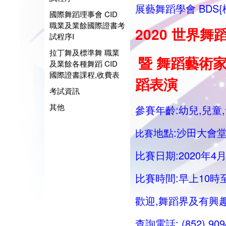
展藝舞蹈學會 BDS{
國際舞蹈理事會 CID
職業及業餘國際證書考
2020 世界舞
試程序I
拉丁舞及標準舞 職業
暨 舞蹈藝術家大
及業餘各種舞蹈 CID
國際證書課程,收費表
蹈表演
考試資訊
其他
參賽年齡:幼兒,兒童
地點:沙田大會堂
比賽
比賽日期:2020年4月
比賽時間:早上10時
歡迎,舞蹈界及有興
查詢電話: (852) 90