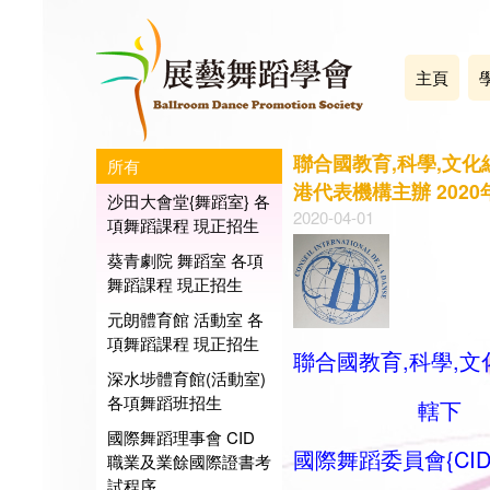
主頁
聯合國教育,科學,文化組
所有
港代表機構主辦 202
沙田大會堂{舞蹈室} 各
2020-04-01
項舞蹈課程 現正招生
葵青劇院 舞蹈室 各項
舞蹈課程 現正招生
元朗體育館 活動室 各
項舞蹈課程 現正招生
聯合國教育,科學,文化
深水埗體育館(活動室)
各項舞蹈班招生
轄下
國際舞蹈理事會 CID
國際舞蹈委員會{CID
職業及業餘國際證書考
試程序