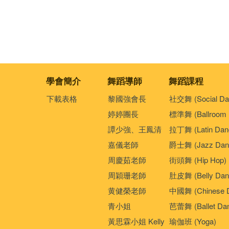
學會簡介
舞蹈導師
舞蹈課程
下載表格
黎國強會長
社交舞 (Social Da
婷婷團長
標準舞 (Ballroom 
譚少強、王鳳清
拉丁舞 (Latin Dan
嘉儀老師
爵士舞 (Jazz Dan
周慶茹老師
街頭舞 (Hip Hop)
周穎珊老師
肚皮舞 (Belly Dan
黄健榮老師
中國舞 (Chinese 
青小姐
芭蕾舞 (Ballet Da
黃思霖小姐 Kelly
瑜伽班 (Yoga)