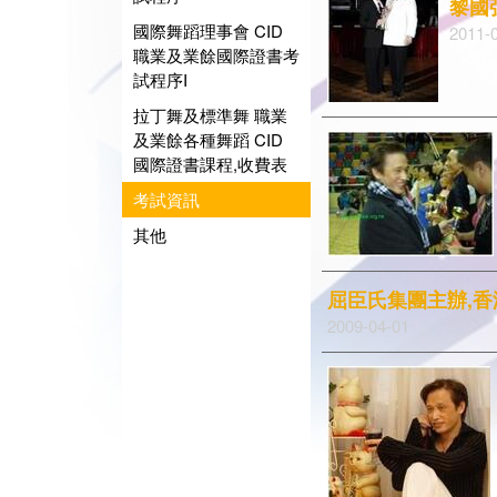
黎國
國際舞蹈理事會 CID
2011-
職業及業餘國際證書考
試程序I
拉丁舞及標準舞 職業
及業餘各種舞蹈 CID
國際證書課程,收費表
考試資訊
其他
屈臣氏集團主辦,
2009-04-01