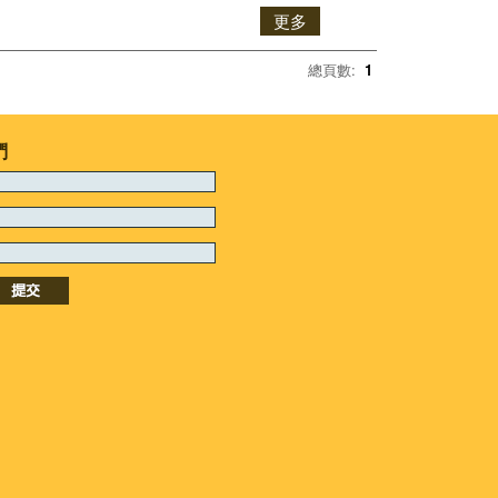
更多
總頁數:
1
們