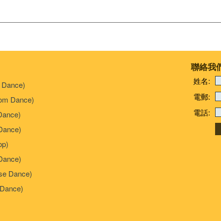
聯絡我
姓名:
 Dance)
電郵:
om Dance)
電話:
Dance)
ance)
p)
Dance)
e Dance)
Dance)