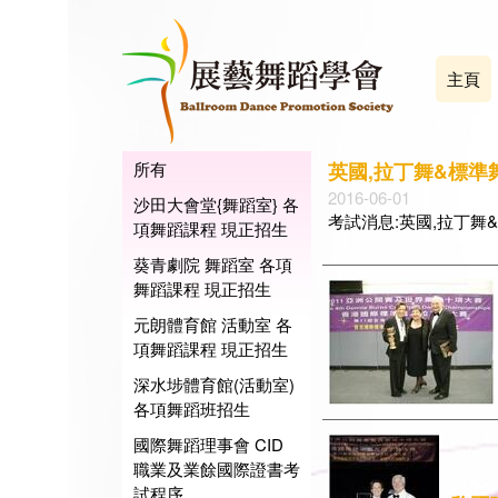
主頁
所有
英國,拉丁舞&標準舞
2016-06-01
沙田大會堂{舞蹈室} 各
考試消息:英國,拉丁舞
項舞蹈課程 現正招生
葵青劇院 舞蹈室 各項
舞蹈課程 現正招生
元朗體育館 活動室 各
項舞蹈課程 現正招生
深水埗體育館(活動室)
各項舞蹈班招生
國際舞蹈理事會 CID
職業及業餘國際證書考
試程序