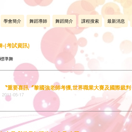
學會簡介
舞蹈導師
舞蹈簡介
課程搜索
最新消息
-{考試資訊}
&標準舞
〝重要喜訊〞黎國強老師考獲,世界職業大賽及國際裁判
2011-05-17