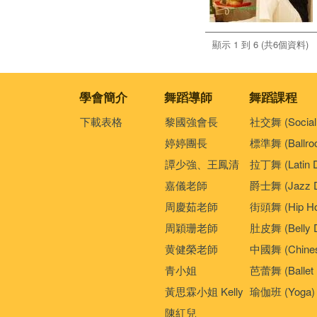
顯示 1 到 6 (共6個資料)
學會簡介
舞蹈導師
舞蹈課程
下載表格
黎國強會長
社交舞 (Social
婷婷團長
標準舞 (Ballro
譚少強、王鳳清
拉丁舞 (Latin 
嘉儀老師
爵士舞 (Jazz D
周慶茹老師
街頭舞 (Hip Ho
周穎珊老師
肚皮舞 (Belly 
黄健榮老師
中國舞 (Chines
青小姐
芭蕾舞 (Ballet 
黃思霖小姐 Kelly
瑜伽班 (Yoga)
陳紅兒