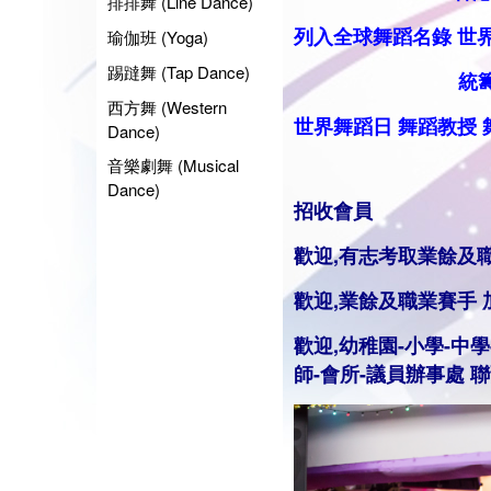
排排舞 (Line Dance)
列入全球舞蹈名錄
世
瑜伽班 (Yoga)
踢躂舞 (Tap Dance)
統籌業餘
西方舞 (Western
世界舞蹈日
舞蹈
教授
Dance)
音樂劇舞 (Musical
Dance)
招收會員
歡迎,有志考取業餘及
歡迎,業餘及職業賽手
歡迎,幼稚園-小學-中學
師
-會所-議員辦事處 