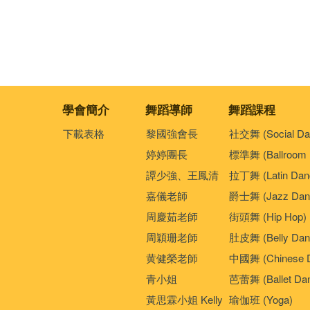
學會簡介
舞蹈導師
舞蹈課程
下載表格
黎國強會長
社交舞 (Social Da
婷婷團長
標準舞 (Ballroom 
譚少強、王鳳清
拉丁舞 (Latin Dan
嘉儀老師
爵士舞 (Jazz Dan
周慶茹老師
街頭舞 (Hip Hop)
周穎珊老師
肚皮舞 (Belly Dan
黄健榮老師
中國舞 (Chinese 
青小姐
芭蕾舞 (Ballet Da
黃思霖小姐 Kelly
瑜伽班 (Yoga)