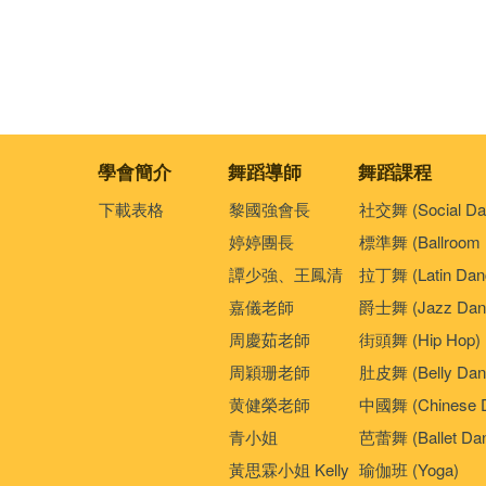
學會簡介
舞蹈導師
舞蹈課程
下載表格
黎國強會長
社交舞 (Social Da
婷婷團長
標準舞 (Ballroom 
譚少強、王鳳清
拉丁舞 (Latin Dan
嘉儀老師
爵士舞 (Jazz Dan
周慶茹老師
街頭舞 (Hip Hop)
周穎珊老師
肚皮舞 (Belly Dan
黄健榮老師
中國舞 (Chinese 
青小姐
芭蕾舞 (Ballet Da
黃思霖小姐 Kelly
瑜伽班 (Yoga)