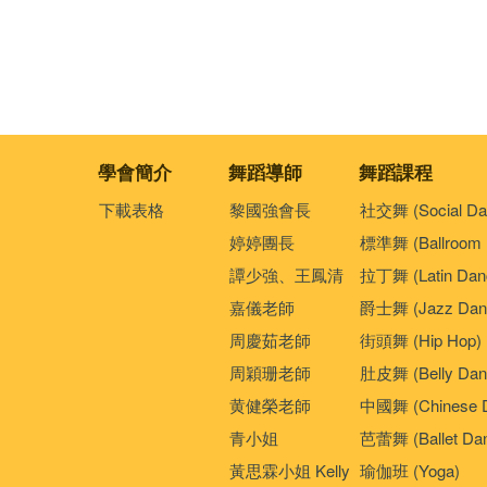
學會簡介
舞蹈導師
舞蹈課程
下載表格
黎國強會長
社交舞 (Social Da
婷婷團長
標準舞 (Ballroom 
譚少強、王鳳清
拉丁舞 (Latin Dan
嘉儀老師
爵士舞 (Jazz Dan
周慶茹老師
街頭舞 (Hip Hop)
周穎珊老師
肚皮舞 (Belly Dan
黄健榮老師
中國舞 (Chinese 
青小姐
芭蕾舞 (Ballet Da
黃思霖小姐 Kelly
瑜伽班 (Yoga)