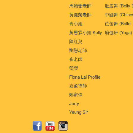
周穎珊老師
肚皮舞 (Belly 
黄健榮老師
中國舞 (Chines
青小姐
芭蕾舞 (Ballet 
黃思霖小姐 Kelly
瑜伽班 (Yoga)
陳紅兒
劉戀老師
崔老師
瑩瑩
Fiona Lai Profile
嘉盈導師
鄭家偉
Jerry
Yeung Sir