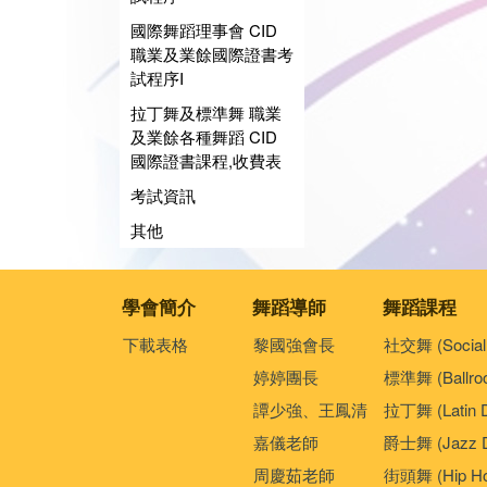
國際舞蹈理事會 CID
職業及業餘國際證書考
試程序I
拉丁舞及標準舞 職業
及業餘各種舞蹈 CID
國際證書課程,收費表
考試資訊
其他
學會簡介
舞蹈導師
舞蹈課程
下載表格
黎國強會長
社交舞 (Social
婷婷團長
標準舞 (Ballro
譚少強、王鳳清
拉丁舞 (Latin 
嘉儀老師
爵士舞 (Jazz D
周慶茹老師
街頭舞 (Hip Ho