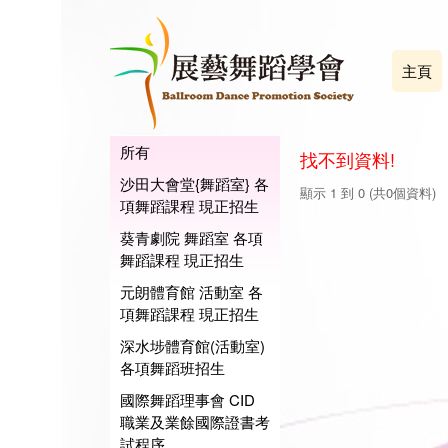
主頁
所有
找不到資料!
沙田大會堂{舞蹈室} 各
顯示 1 到 0 (共0個資料)
項舞蹈課程 現正招生
葵青劇院 舞蹈室 各項
舞蹈課程 現正招生
元朗體育館 活動室 各
項舞蹈課程 現正招生
深水埗體育館(活動室)
各項舞蹈班招生
國際舞蹈理事會 CID
職業及業餘國際證書考
試程序