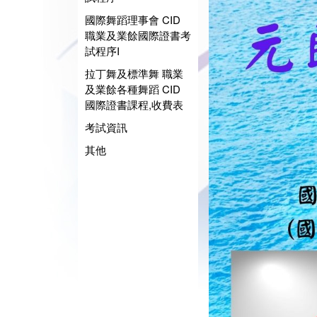
國際舞蹈理事會 CID
職業及業餘國際證書考
試程序I
拉丁舞及標準舞 職業
及業餘各種舞蹈 CID
國際證書課程,收費表
考試資訊
其他