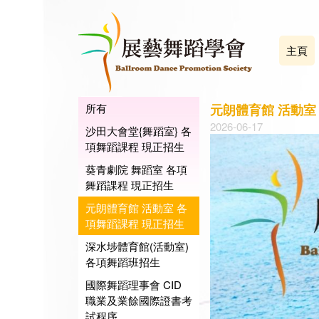
主頁
所有
元朗體育館 活動室
2026-06-17
沙田大會堂{舞蹈室} 各
項舞蹈課程 現正招生
葵青劇院 舞蹈室 各項
舞蹈課程 現正招生
元朗體育館 活動室 各
項舞蹈課程 現正招生
深水埗體育館(活動室)
各項舞蹈班招生
國際舞蹈理事會 CID
職業及業餘國際證書考
試程序