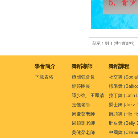
顯示 1 到 1 (共1個資料)
學會簡介
舞蹈導師
舞蹈課程
下載表格
黎國強會長
社交舞 (Social
婷婷團長
標準舞 (Ballro
譚少強、王鳳清
拉丁舞 (Latin 
嘉儀老師
爵士舞 (Jazz D
周慶茹老師
街頭舞 (Hip Ho
周穎珊老師
肚皮舞 (Belly 
黄健榮老師
中國舞 (Chines