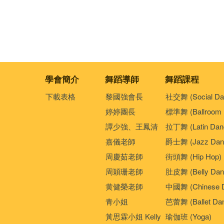
學會簡介
舞蹈導師
舞蹈課程
下載表格
黎國強會長
社交舞 (Social Da
婷婷團長
標準舞 (Ballroom 
譚少強、王鳳清
拉丁舞 (Latin Dan
嘉儀老師
爵士舞 (Jazz Dan
周慶茹老師
街頭舞 (Hip Hop)
周穎珊老師
肚皮舞 (Belly Dan
黄健榮老師
中國舞 (Chinese 
青小姐
芭蕾舞 (Ballet Da
黃思霖小姐 Kelly
瑜伽班 (Yoga)