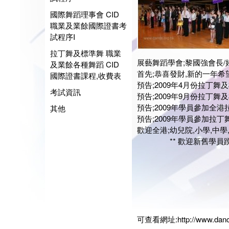
國際舞蹈理事會 CID
職業及業餘國際證書考
試程序I
拉丁舞及標準舞 職業
展藝舞蹈學會;黎國強會
及業餘各種舞蹈 CID
首先;恭喜發財,新的一年希
國際證書課程,收費表
預告;2009年4月份拉丁舞
考試資訊
預告;2009年9月份拉丁舞
預告;2009年學員參加全
其他
預告;2009年學員參加拉丁舞
歡迎全港;幼兒院,小學,中
** 歡迎新舊學員踴躍報
展藝
會長:
婷婷
團長:
日期:20
可查看網址:
http://www.dan