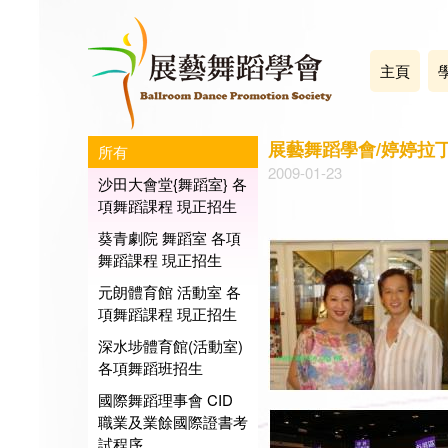
主頁
展藝舞蹈學會/婷婷拉丁
所有
2009-01-23
沙田大會堂{舞蹈室} 各
項舞蹈課程 現正招生
葵青劇院 舞蹈室 各項
舞蹈課程 現正招生
元朗體育館 活動室 各
項舞蹈課程 現正招生
深水埗體育館(活動室)
各項舞蹈班招生
國際舞蹈理事會 CID
職業及業餘國際證書考
試程序