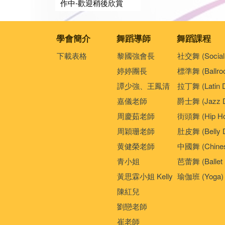
作中-歡迎稍後欣賞
學會簡介
舞蹈導師
舞蹈課程
下載表格
黎國強會長
社交舞 (Social
婷婷團長
標準舞 (Ballro
譚少強、王鳳清
拉丁舞 (Latin 
嘉儀老師
爵士舞 (Jazz D
周慶茹老師
街頭舞 (Hip Ho
周穎珊老師
肚皮舞 (Belly 
黄健榮老師
中國舞 (Chines
青小姐
芭蕾舞 (Ballet 
黃思霖小姐 Kelly
瑜伽班 (Yoga)
陳紅兒
劉戀老師
崔老師