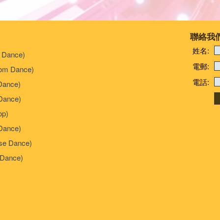
聯絡我
姓名:
 Dance)
電郵:
om Dance)
電話:
Dance)
ance)
p)
Dance)
e Dance)
Dance)