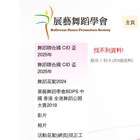
主頁
舞蹈聯合國 CID 盃
找不到資料!
2025年
顯示 1 到 0 (共0個資料)
舞蹈聯合國 CID 盃
2025年
舞蹈花絮2024
展藝舞蹈學會BDPS 中
國 香港 全港舞蹈公開
大賽2018
影片
相片
活動花絮{網頁}現正工