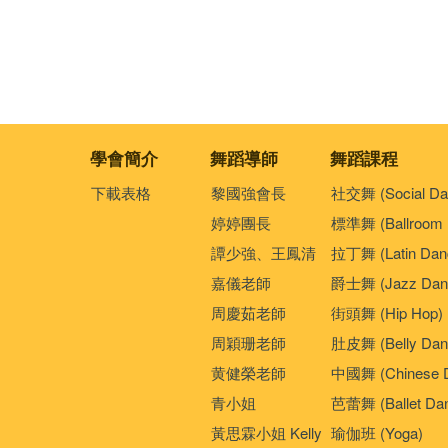
學會簡介
舞蹈導師
舞蹈課程
下載表格
黎國強會長
社交舞 (Social Da
婷婷團長
標準舞 (Ballroom 
譚少強、王鳳清
拉丁舞 (Latin Dan
嘉儀老師
爵士舞 (Jazz Dan
周慶茹老師
街頭舞 (Hip Hop)
周穎珊老師
肚皮舞 (Belly Dan
黄健榮老師
中國舞 (Chinese 
青小姐
芭蕾舞 (Ballet Da
黃思霖小姐 Kelly
瑜伽班 (Yoga)