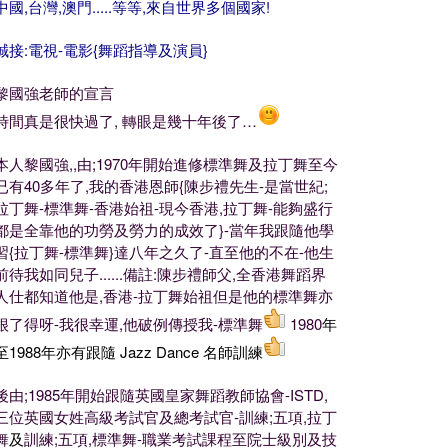
中國,台灣,澳門.....等等,來自世界多個國家!
誠接:電視-電影{舞蹈指導及演員}
黎國強老師的宣言
時間真是很快過了, 轉眼是幾十年後了…
本人黎國強,,由;1970年開始進修標準舞及拉丁舞至今
已有40多年了,我的香港恩師{陳步禮先生-是當世紀;
拉丁舞-標準舞-香港始祖-現今香港,拉丁舞-能夠盛行
都是全靠他的功勞及勞力的成效了}-當年我跟隨他學
習{拉丁舞-標準舞}達八年之久了-直至他的不在-他生
前待我如同兒子......備註:陳步禮師父,全香港舞蹈界
人仕都知道他是,香港-拉丁舞始祖但是他的標準舞亦
很了得呀-我很幸運,他破例傳授我-標準舞
1980
年
至1988年亦有跟隨 Jazz Dance 名師訓練
後由;1985年開始跟隨英國皇家舞蹈教師協會-ISTD,
三位英國女姓高級考試官及總考試官-訓練;五項,拉丁
舞
及
訓練;五項,
標準舞-職業考試課程至院士級別及技