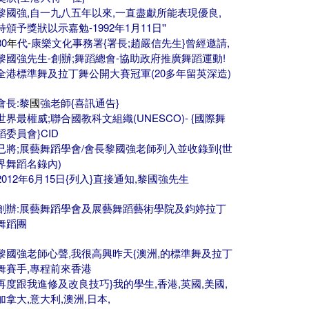
黎國強,自一九八五年以來,一直盡獻所能表現優良,
特頒予獎狀以示嘉勉-
1992年1月11日''
80
年
代
-
康樂文化事務署{署長;趙嚴信先生}曾經邀請,
黎國強先生-創辦;舞蹈總會-協助政府推廣舞蹈運動!
全港標準舞及拉丁舞公開大賽冠軍(20多年留英深造)
會長:黎
國
強老師{喜訊通告}
世界最權威;聯合國教科文組織(UNESCO)- {國際舞
蹈委員會}CID
已將;展藝舞蹈學會/會長黎國強老師列入並收錄到{世
界舞蹈名錄內)
2012年6月15日{列入}直接通知,黎國強先生
創辦:展藝舞蹈學會及展藝舞蹈藝術學院及鈞婷拉丁
舞蹈團
黎國強老師心聲,我很高興昨天{澳洲,的標準舞及拉丁
舞賽手,專程前來香港
再度跟我進修及改良技巧}我的學生,香港,英國,美國,
加拿大,意大利,澳洲,日本,