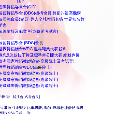
轄下
國際舞蹈委員會{CID}
展藝舞蹈學會 {BDS}
機構會員 舞蹈的最高機構
黎國強會長{會員}
列入全球舞蹈名錄
世界知名舞
蹈家
統籌業餘及職業考試{
舞蹈
考試官
}
展藝舞蹈學會 {BDS}
會
長
世界舞蹈總會WDC 世界職業大賽裁判
拉丁舞及標準舞公開大賽
總栽判長
職業及業餘
澳洲國家舞蹈教師協會(高級院士及考試官)
世界舞蹈總會WDC(高
級
院士)
英國皇家舞蹈教師栛會(高級院士)
英國國家舞蹈教師栛會(高級院士)
英國國際舞蹈教師栛會(高級院士)
沙田民生關注會{名譽會長}
''香港政府康樂文化事務署, 頒發:兼職教練優良服務
獎狀{全港只得一位}