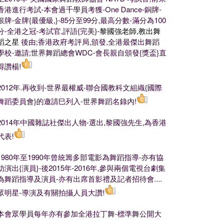
香港進行考試-本會過千學員考獲-One Dance-銅牌-
銀牌-金牌{最優級,}-85分至99分,最高分數-滿分為100
分-全港之冠-考試官,評語{完美}-
黎國強老師,教出舞
蹈之星
後由;香港政府考評局,頒發,全港最傑出舞蹈
學校-邀請;世界舞蹈總會WDC-會長親自頒發{獎盃}直
得讚楊!
2012年.再收到-世界最權威-聯合國教科文組織{國際
舞蹈委員會}的邀請巳列入-世界舞蹈名錄內!
2014年中國雜誌社傑出人物-選出,黎國強先生,為香港
代表!
1980年至1990年曾統籌多部電影為舞蹈指導-亦有協
助演出{演員}-後2015年-2016年,參與兩個電視台劇集
為舞蹈指導及演員-亦有出席首影禮及記者招待會....
眾明星-導演及有關拍攝人員大讚!
本會眾學員每年亦有參加全港拉丁舞-標準舞公開大