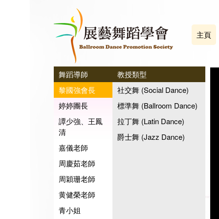
主頁
舞蹈導師
教授類型
黎國強會長
社交舞 (Social Dance)
婷婷團長
標準舞 (Ballroom Dance)
譚少強、王鳳
拉丁舞 (Latin Dance)
清
爵士舞 (Jazz Dance)
嘉儀老師
周慶茹老師
周穎珊老師
黄健榮老師
青小姐