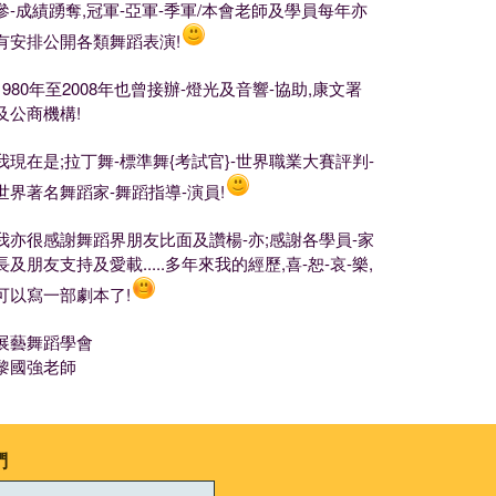
參-成績踴奪,冠軍-亞軍-季軍/本會老師及學員每年亦
有安排公開各類舞蹈表演!
1980年至2008年也曾接辦-燈光及音響-協助,康文署
及公商機構!
我現在是;拉丁舞-標準舞{考試官}-世界職業大賽評判-
世界著名舞蹈家-舞蹈指導-演員!
我亦很感謝舞蹈界朋友比面及讚楊-亦;感謝各學員-家
長及朋友支持及愛載.....多年來我的經歷,喜-恕-哀-樂,
可以寫一部劇本了!
展藝舞蹈學會
黎國強老師
們