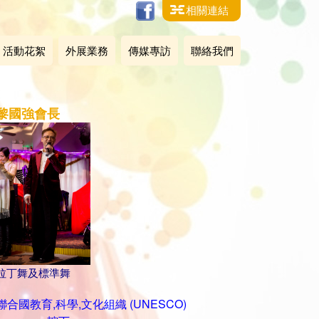
相關連結
活動花絮
外展業務
傳媒專訪
聯絡我們
黎國強會長
拉丁舞及標準舞
聯合國教育,科學,文化組織 (UNESCO)