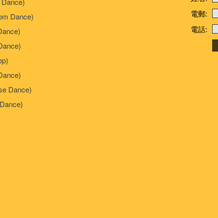
 Dance)
電郵:
om Dance)
電話:
Dance)
ance)
p)
Dance)
e Dance)
Dance)