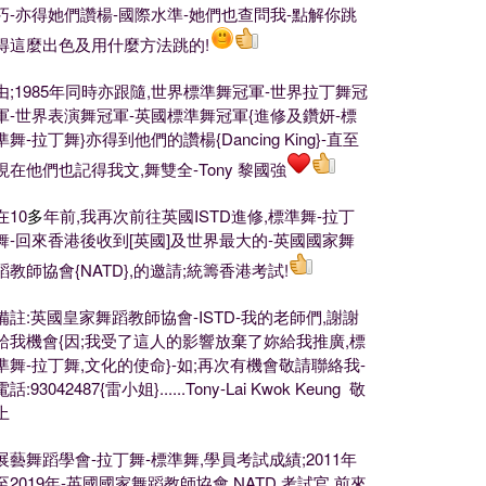
巧-亦得她們讚楊-國際水準-她們也查問我-點解你跳
得這麼出色及用什麼方法跳的!
由;1985年同時亦跟隨,世界標準舞冠軍-世界拉丁舞冠
軍-世界表演舞冠軍-英國標準舞冠軍{進修及鑽妍-標
準舞-拉丁舞}亦得到他們的讚楊{Dancing King}-直至
現在他們也記得我文,舞雙全-Tony 黎國強
在10
多
年前,我再次前往英國ISTD進修,標準舞-拉丁
舞-回來香港後收到[英國]及世界最大的-英國國家舞
蹈教師協會{NATD},的邀請;統籌香港考試!
備註:英國皇家舞蹈教師協會-ISTD-我的老師們,謝謝
給我機會{因;我受了這人的影響放棄了妳給我推廣,標
準舞-拉丁舞,文化的使命}-如;再次有機會敬請聯絡我-
電話:93042487{雷小姐}......Tony-Lai Kwok Keung 敬
上
展藝舞蹈學會-拉丁舞-標準舞,學員考試成績;2011年
至2019年-英國國家舞蹈教師協會 NATD 考試官,前來