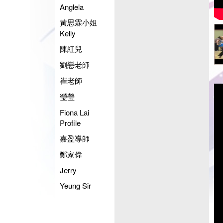
Anglela
黃思霖小姐
Kelly
陳紅兒
劉戀老師
崔老師
瑩瑩
Fiona Lai
Profile
嘉盈導師
鄭家偉
Jerry
Yeung Sir