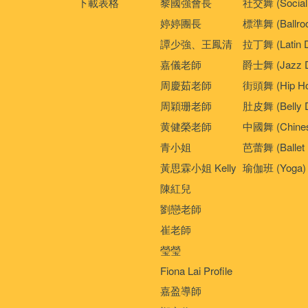
下載表格
黎國強會長
社交舞 (Social
婷婷團長
標準舞 (Ballro
譚少強、王鳳清
拉丁舞 (Latin 
嘉儀老師
爵士舞 (Jazz D
周慶茹老師
街頭舞 (Hip Ho
周穎珊老師
肚皮舞 (Belly 
黄健榮老師
中國舞 (Chines
青小姐
芭蕾舞 (Ballet 
黃思霖小姐 Kelly
瑜伽班 (Yoga)
陳紅兒
劉戀老師
崔老師
瑩瑩
Fiona Lai Profile
嘉盈導師