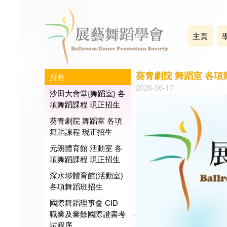
主頁
葵青劇院 舞蹈室 各項
所有
2026-06-17
沙田大會堂{舞蹈室} 各
項舞蹈課程 現正招生
葵青劇院 舞蹈室 各項
舞蹈課程 現正招生
元朗體育館 活動室 各
項舞蹈課程 現正招生
深水埗體育館(活動室)
各項舞蹈班招生
國際舞蹈理事會 CID
職業及業餘國際證書考
試程序