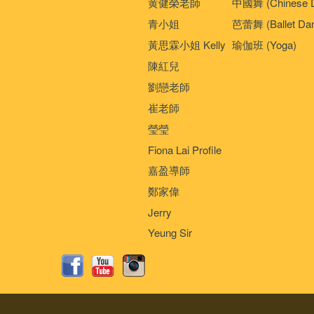
黄健榮老師
中國舞 (Chinese 
青小姐
芭蕾舞 (Ballet Da
黃思霖小姐 Kelly
瑜伽班 (Yoga)
陳紅兒
劉戀老師
崔老師
瑩瑩
Fiona Lai Profile
嘉盈導師
鄭家偉
Jerry
Yeung Sir