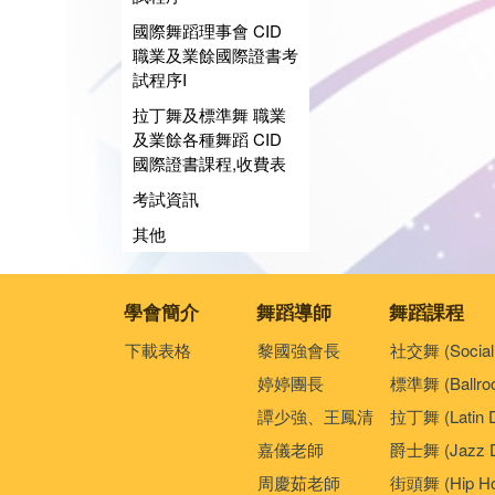
國際舞蹈理事會 CID
職業及業餘國際證書考
試程序I
拉丁舞及標準舞 職業
及業餘各種舞蹈 CID
國際證書課程,收費表
考試資訊
其他
學會簡介
舞蹈導師
舞蹈課程
下載表格
黎國強會長
社交舞 (Social
婷婷團長
標準舞 (Ballro
譚少強、王鳳清
拉丁舞 (Latin 
嘉儀老師
爵士舞 (Jazz D
周慶茹老師
街頭舞 (Hip Ho