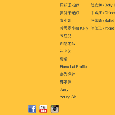
周穎珊老師
肚皮舞 (Belly 
黄健榮老師
中國舞 (Chines
青小姐
芭蕾舞 (Ballet 
黃思霖小姐 Kelly
瑜伽班 (Yoga)
陳紅兒
劉戀老師
崔老師
瑩瑩
Fiona Lai Profile
嘉盈導師
鄭家偉
Jerry
Yeung Sir