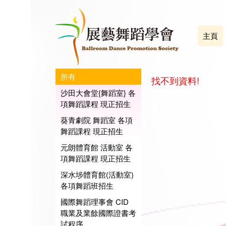
主頁
所有
找不到資料!
沙田大會堂{舞蹈室} 各
項舞蹈課程 現正招生
葵青劇院 舞蹈室 各項
舞蹈課程 現正招生
元朗體育館 活動室 各
項舞蹈課程 現正招生
深水埗體育館(活動室)
各項舞蹈班招生
國際舞蹈理事會 CID
職業及業餘國際證書考
試程序