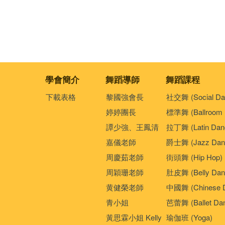
學會簡介
舞蹈導師
舞蹈課程
下載表格
黎國強會長
社交舞 (Social Da
婷婷團長
標準舞 (Ballroom 
譚少強、王鳳清
拉丁舞 (Latin Dan
嘉儀老師
爵士舞 (Jazz Dan
周慶茹老師
街頭舞 (Hip Hop)
周穎珊老師
肚皮舞 (Belly Dan
黄健榮老師
中國舞 (Chinese 
青小姐
芭蕾舞 (Ballet Da
黃思霖小姐 Kelly
瑜伽班 (Yoga)