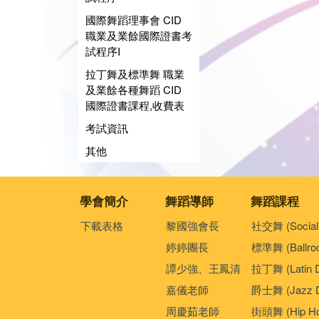
國際舞蹈理事會 CID
職業及業餘國際證書考
試程序I
拉丁舞及標準舞 職業
及業餘各種舞蹈 CID
國際證書課程,收費表
考試資訊
其他
學會簡介
舞蹈導師
舞蹈課程
下載表格
黎國強會長
社交舞 (Social
婷婷團長
標準舞 (Ballro
譚少強、王鳳清
拉丁舞 (Latin 
嘉儀老師
爵士舞 (Jazz D
周慶茹老師
街頭舞 (Hip Ho