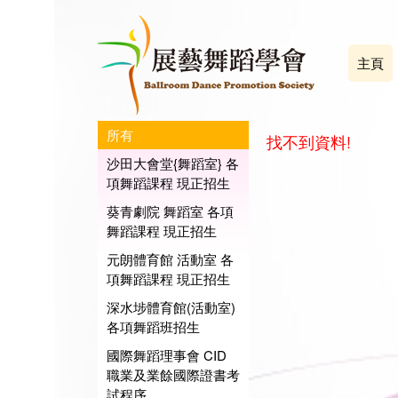
主頁
所有
找不到資料!
沙田大會堂{舞蹈室} 各
項舞蹈課程 現正招生
葵青劇院 舞蹈室 各項
舞蹈課程 現正招生
元朗體育館 活動室 各
項舞蹈課程 現正招生
深水埗體育館(活動室)
各項舞蹈班招生
國際舞蹈理事會 CID
職業及業餘國際證書考
試程序