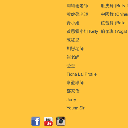
周穎珊老師
肚皮舞 (Belly 
黄健榮老師
中國舞 (Chines
青小姐
芭蕾舞 (Ballet 
黃思霖小姐 Kelly
瑜伽班 (Yoga)
陳紅兒
劉戀老師
崔老師
瑩瑩
Fiona Lai Profile
嘉盈導師
鄭家偉
Jerry
Yeung Sir